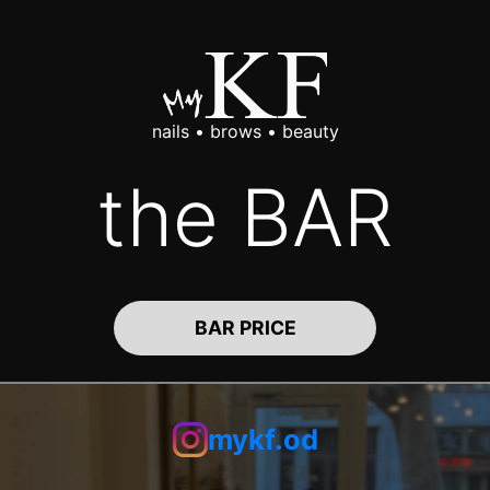
nails • brows • beauty
the BAR
BAR PRICE
mykf.od